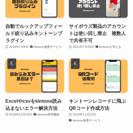
自動でルックアップフィー
サイボウズ製品のアカウン
ルド絞り込みキントーンプ
トは使い回し禁止 複数人
ラグイン
で共有不可
2019年7月8日
kintone連携サービス
2021年7月26日
kintoneを考える
Excelやcsvをkintone読み
キントーンレコードに飛ぶ
込まないエラー解決方法
QRコード作成方法
2018年12月29日
kintone標準機能
2020年11月21日
kintone連携サービス