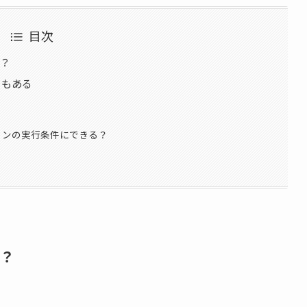
目次
る？
ともある
ョンの実行条件にできる？
る？