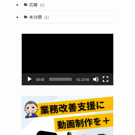
広報
(1)
未分類
(1)
動
画
プ
レ
ー
ヤ
ー
00:00
01:23:56