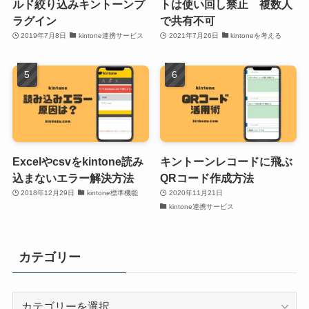
ルド絞り込みキントーンプ
トは使い回し禁止 複数人
ラグイン
で共有不可
2019年7月8日
kintone連携サービス
2021年7月26日
kintoneを考える
Excelやcsvをkintone読み
キントーンレコードに飛ぶ
込まないエラー解決方法
QRコード作成方法
2018年12月29日
kintone標準機能
2020年11月21日
kintone連携サービス
カテゴリー
カ