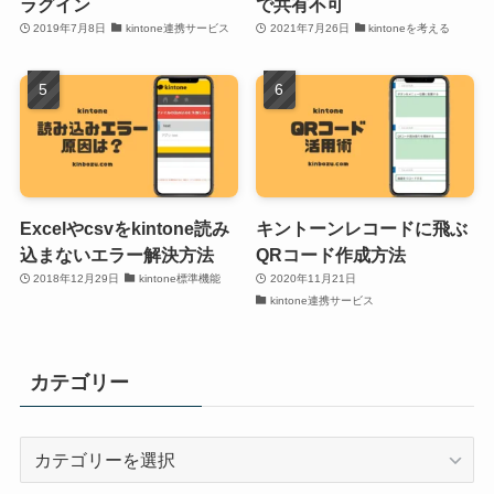
ラグイン
で共有不可
2019年7月8日
kintone連携サービス
2021年7月26日
kintoneを考える
Excelやcsvをkintone読み
キントーンレコードに飛ぶ
込まないエラー解決方法
QRコード作成方法
2018年12月29日
kintone標準機能
2020年11月21日
kintone連携サービス
カテゴリー
カ
テ