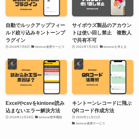
自動でルックアップフィー
サイボウズ製品のアカウン
ルド絞り込みキントーンプ
トは使い回し禁止 複数人
ラグイン
で共有不可
2019年7月8日
kintone連携サービス
2021年7月26日
kintoneを考える
Excelやcsvをkintone読み
キントーンレコードに飛ぶ
込まないエラー解決方法
QRコード作成方法
2018年12月29日
kintone標準機能
2020年11月21日
kintone連携サービス